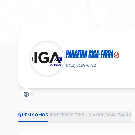
PARCEIRO GIGA+FIBRA
verified
(12) 3199-0722
business
QUEM SOMOS
BENEFÍCIOS EXCLUSIVOS
LOCALIZAÇÃO