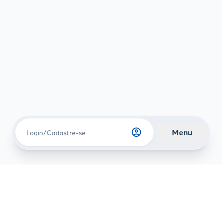
account_circle
Menu
Login/Cadastre-se