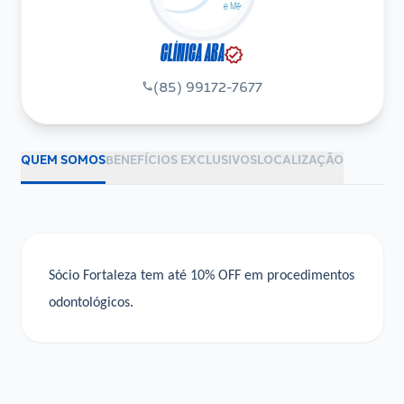
CLÍNICA ABA
verified
(85) 99172-7677
phone
QUEM SOMOS
BENEFÍCIOS EXCLUSIVOS
LOCALIZAÇÃO
Sócio Fortaleza tem até 10% OFF em procedimentos
odontológicos.